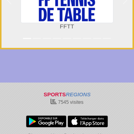
Précedent
Suiv
FFTT
SPORTS
REGIONS
7545
visites