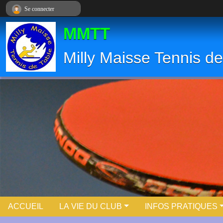
Panneau de gestion des cookies
Se connecter
MMTT
Milly Maisse Tennis de
ACCUEIL
LA VIE DU CLUB
INFOS PRATIQUES