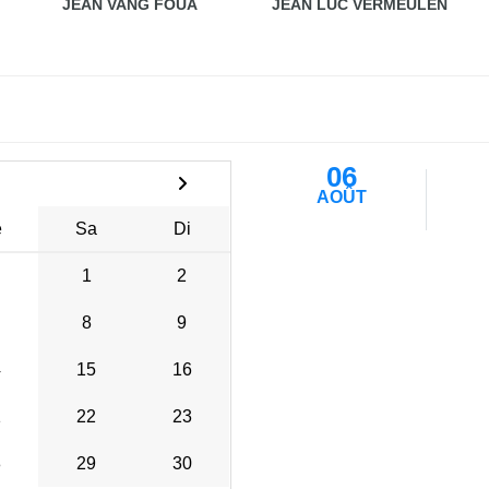
JEAN VANG FOUA
JEAN LUC VERMEULEN
06
AOÛT
e
Sa
Di
1
2
8
9
4
15
16
1
22
23
8
29
30