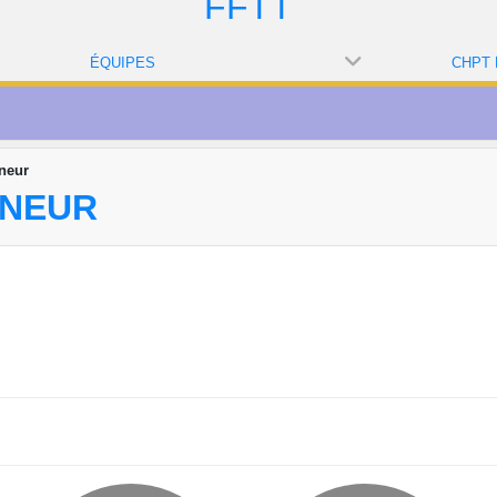
FFTT
ÉQUIPES
neur
NNEUR