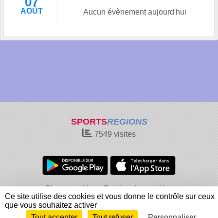
07
AOÛT
Aucun évènement aujourd'hui
SPORTS
REGIONS
7549
visites
Charte cookies
Gestion des cookies
Ce site utilise des cookies et vous donne le contrôle sur ceux
Informations légales
Signaler un contenu inapproprié
que vous souhaitez activer
Tout accepter
Tout refuser
Personnaliser
Envie de participer ?