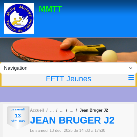
Panneau de gestion des cookies
MMTT
FFTT Jeunes
Le
samedi
Accueil
Jean Bruger J2
13
JEAN BRUGER J2
DÉC.
2025
Le
samedi
13
déc.
2025
de 14h30 à 17h30